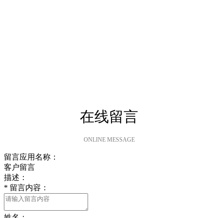
在线留言
ONLINE MESSAGE
留言应用名称：
客户留言
描述：
*
留言内容：
姓名：