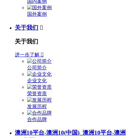
国内案例
国外案例
关于我们

关于我们
进一步了解

公司简介
企业文化
荣誉资质
发展历程
合作品牌
澳洲10平台-澳洲10(中国)_澳洲10平台-澳洲