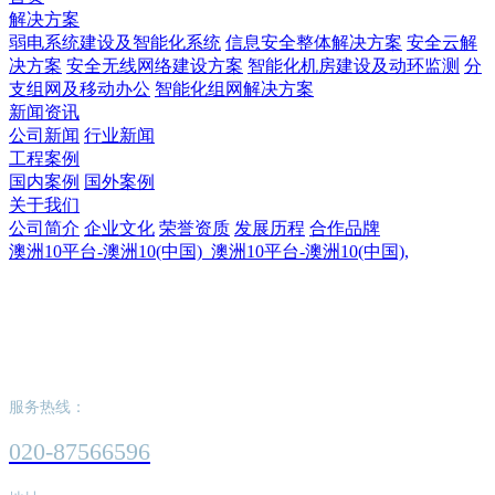
解决方案
弱电系统建设及智能化系统
信息安全整体解决方案
安全云解
决方案
安全无线网络建设方案
智能化机房建设及动环监测
分
支组网及移动办公
智能化组网解决方案
新闻资讯
公司新闻
行业新闻
工程案例
国内案例
国外案例
关于我们
公司简介
企业文化
荣誉资质
发展历程
合作品牌
澳洲10平台-澳洲10(中国)_澳洲10平台-澳洲10(中国),
澳洲10平台-澳洲10(中国)_澳洲10平台-澳洲
10(中国),
服务热线：
020-87566596