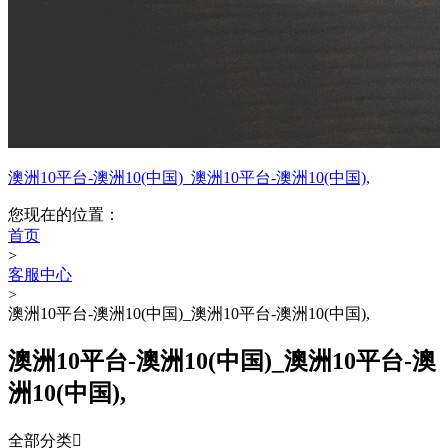
澳洲10平台-澳洲10(中国)_澳洲10平台-澳洲10(中国),
您现在的位置：
首页
>
客服中心
>
澳洲10平台-澳洲10(中国)_澳洲10平台-澳洲10(中国),
澳洲10平台-澳洲10(中国)_澳洲10平台-澳
洲10(中国),
全部分类
